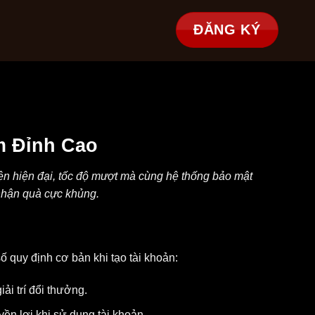
ĐĂNG KÝ
m Đỉnh Cao
iện hiện đại, tốc độ mượt mà cùng hệ thống bảo mật
nhận quà cực khủng.
ố quy định cơ bản khi tạo tài khoản:
iải trí đổi thưởng.
yền lợi khi sử dụng tài khoản.