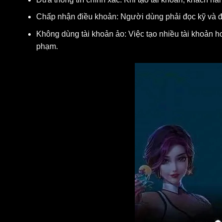
Chấp nhận điều khoản: Người dùng phải đọc kỹ và đồ
Không dùng tài khoản ảo: Việc tạo nhiều tài khoản h
phạm.