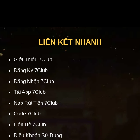
LIÊN KẾT NHANH
Giới Thiệu 7Club
Đăng Ký 7Club
Đăng Nhập 7Club
Tải App 7Club
Nạp Rút Tiền 7Club
Code 7Club
Liên Hệ 7Club
Điều Khoản Sử Dụng