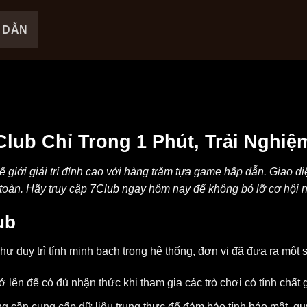
 DẪN
Club Chỉ Trong 1 Phút, Trải Nghiệ
 giới giải trí đỉnh cao với hàng trăm tựa game hấp dẫn. Giao d
 toàn. Hãy truy cập
7Club
ngay hôm nay để không bỏ lỡ cơ hội 
ub
 duy trì tính minh bạch trong hệ thống, đơn vị đã đưa ra một s
ở lên để có đủ nhận thức khi tham gia các trò chơi có tính chất g
ng cần cung cấp dữ liệu trung thực để đảm bảo tính bảo mật, qu