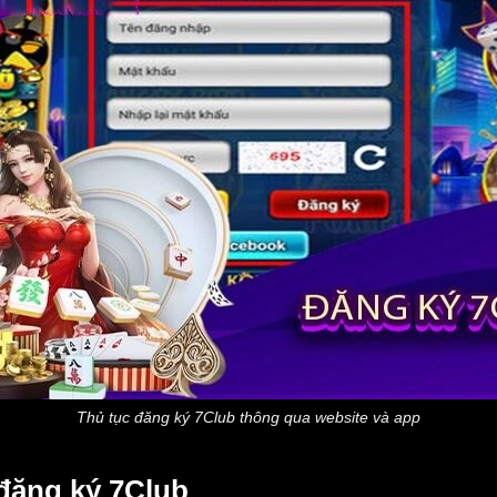
Thủ tục đăng ký 7Club thông qua website và app
đăng ký 7Club