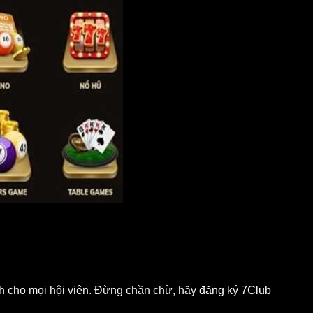
nh cho mọi hội viên. Đừng chần chừ, hãy
đăng ký 7Club