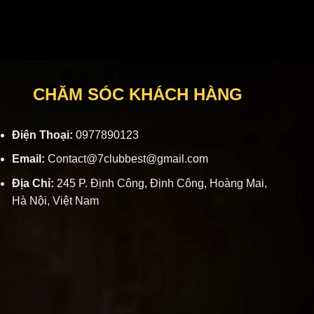
CHĂM SÓC KHÁCH HÀNG
Điện Thoại:
0977890123
Email:
Contact@
7clubbest@gmail.com
Địa Chỉ:
245 P. Định Công, Định Công, Hoàng Mai,
Hà Nội, Việt Nam