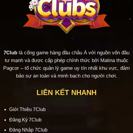
7Club
là cổng game hàng đầu châu Á với nguồn vốn đầu
tư mạnh và được cấp phép chính thức bởi Malina thuộc
Pagcor – tổ chức quản lý game uy tín nhất khu vực, đảm
bảo sự an toàn và minh bạch cho người chơi.
LIÊN KẾT NHANH
Giới Thiệu 7Club
Đăng Ký 7Club
Đăng Nhập 7Club