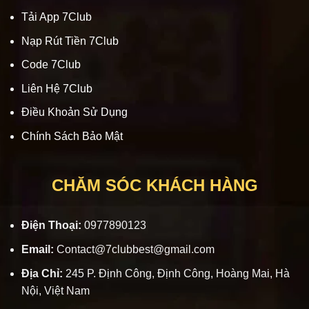
Tải App 7Club
Nạp Rút Tiền 7Club
Code 7Club
Liên Hệ 7Club
Điều Khoản Sử Dụng
Chính Sách Bảo Mật
CHĂM SÓC KHÁCH HÀNG
Điện Thoại:
0977890123
Email:
Contact@
7clubbest@gmail.com
Địa Chỉ:
245 P. Định Công, Định Công, Hoàng Mai, Hà
Nội, Việt Nam