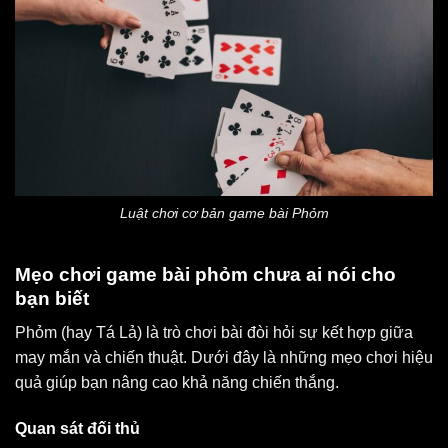
Luật chơi cơ bản game bài Phỏm
Mẹo chơi game bài phỏm chưa ai nói cho
bạn biết
Phỏm (hay Tá Lả) là trò chơi bài đòi hỏi sự kết hợp giữa
may mắn và chiến thuật. Dưới đây là những mẹo chơi hiệu
quả giúp bạn nâng cao khả năng chiến thắng.
Quan sát đối thủ