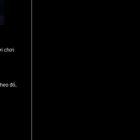
ời chơi
Theo đó,