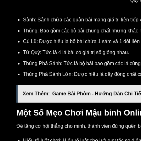
Quy t
Sảnh: Sảnh chứa các quân bài mang giá trị liên tiếp
Thùng: Bao gồm các bộ bài chung chất nhưng khác nh
Cù Lũ: Được hiểu là bộ bài chứa 1 sám và 1 đôi liên 
Tứ Quý: Tức là 4 lá bài có giá trị số giống nhau.
Thùng Phá Sảnh: Tức là bộ bài bao gồm các lá cùng chấ
Thủng Phá Sảnh Lớn: Được hiểu là dây đồng chất cá
Xem Thêm:
Game Bài Phỏm - Hướng Dẫn Chi Tiết
Một Số Mẹo Chơi Mậu binh Onli
Để tăng cơ hội thắng cho mình, thành viên đừng quên b
Hiểu rõ luật chơi: Hiểu rõ luật chơi và quy tắc so đi