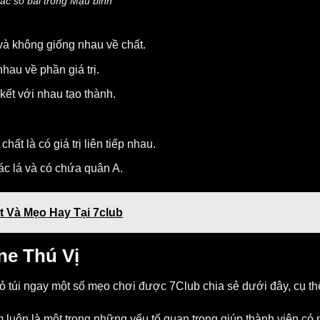
ắc so bài trong Mậu binh
 và không giống nhau về chất.
au về phần giá trị.
kết với nhau tạo thành.
t là có giá trị liên tiếp nhau.
c lá và có chứa quân A.
 Và Mẹo Hay Tại 7club
ne Thú Vị
ỏ túi ngay một số mẹo chơi được 7Club chia sẻ dưới đây, cụ th
ểm luôn là một trong những yếu tố quan trọng giúp thành viên có 