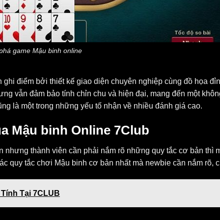
há game Mậu binh online
òn ghi điểm bởi thiết kế giao diện chuyên nghiệp cùng đồ họa đỉ
hưng vẫn đảm bảo tính chỉn chu và hiện đại, mang đến một khôn
 cũng là một trong những yếu tố nhận về nhiều đánh giá cao.
ủa Mậu binh Online 7Club
n nhưng thành viên cần phải nắm rõ những quy tắc cơ bản thì m
ác quy tắc chơi Mậu binh cơ bản nhất mà newbie cần nắm rõ, c
h Tính Tại 7CLUB